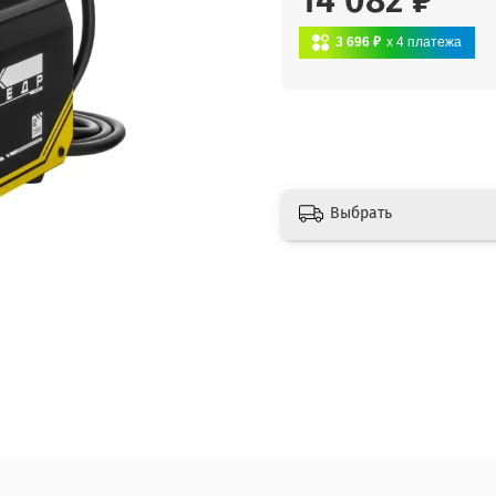
14 082 ₽
3 696 ₽
x 4
платежа
Выбрать