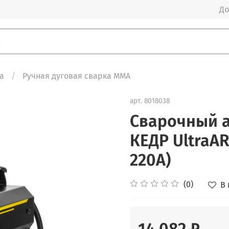
До
а
Ручная дуговая сварка ММА
арт.
8018038
Сварочный 
КЕДР UltraAR
220А)
(0)
В