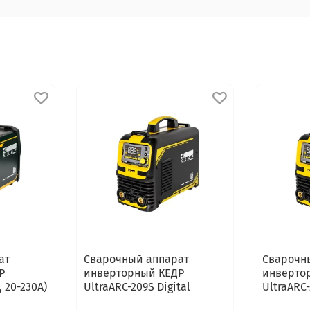
ат
Сварочный аппарат
Сварочн
Р
инверторный КЕДР
инверто
, 20-230А)
UltraARC-209S Digital
UltraARC-