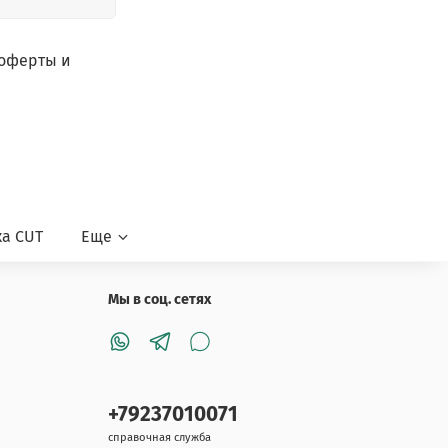
 оферты и
а CUT
Еще
Мы в соц. сетях
+79237010071
справочная служба