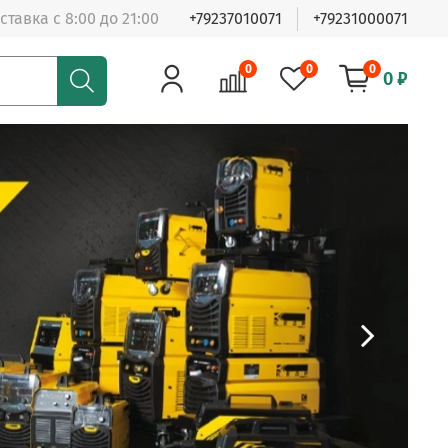
ставка с 8:00 до 21:00
+79237010071
+79231000071
0
0
0
0 ₽