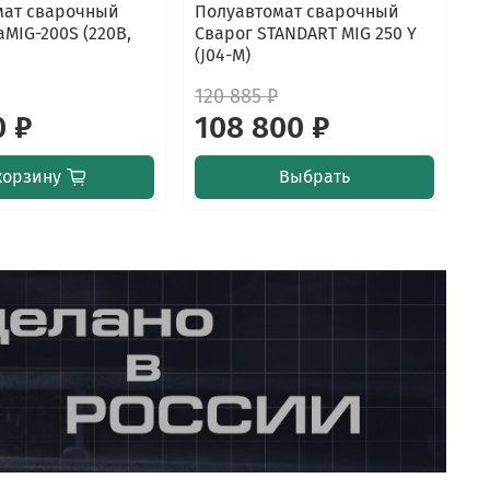
мат сварочный
Полуавтомат сварочный
П
aMIG-200S (220В,
Сварог STANDART MIG 250 Y
С
(J04-M)
(
120 885 ₽
1
0 ₽
108 800 ₽
1
корзину
Выбрать