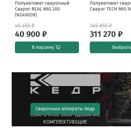
Полуавтомат сварочный
Полуавтомат сва
Сварог REAL MIG 200
Сварог TECH MIG 5
(N24002N)
45 455 ₽
345 855 ₽
40 900 ₽
311 270 ₽
В корзину
Выбрат
Сварочные аппараты Кедр