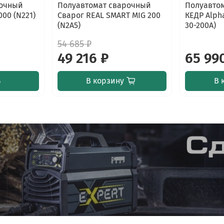
рочный
Полуавтомат сварочный
Полуавто
000 (N221)
Сварог REAL SMART MIG 200
КЕДР Alph
(N2A5)
30-200А)
54 685 ₽
49 216 ₽
65 99
ь
В корзину
В 