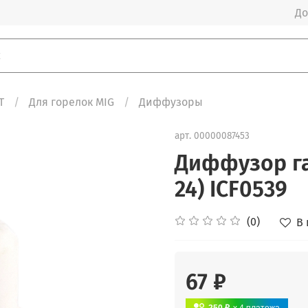
До
T
Для горелок MIG
Диффузоры
арт.
00000087453
Диффузор г
24) ICF0539
(0)
В
67 ₽