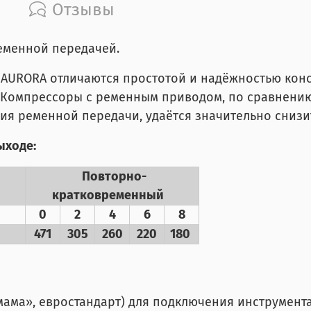
Отзывы
еменной передачей.
AURORA отличаются простотой и надёжностью кон
 Компрессоры с ременным приводом, по сравнению
ния ременной передачи, удаётся значительно снизи
ыходе:
Повторно-
кратковременный
0
2
4
6
8
471
305
260
220
180
ма», евростандарт) для подключения инструмента