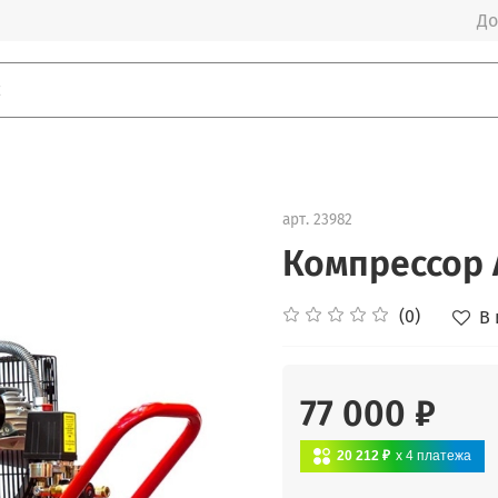
До
арт.
23982
Компрессор 
(0)
В
77 000 ₽
20 212 ₽
x 4
платежа