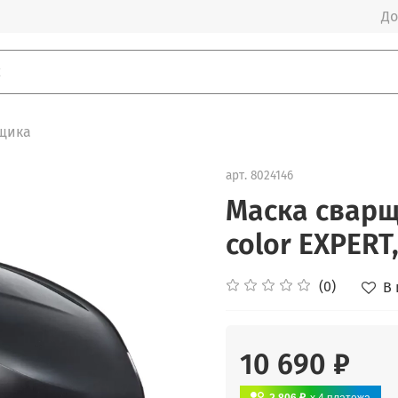
До
щика
арт.
8024146
Маска сварщ
color EXPERT
(0)
В
10 690 ₽