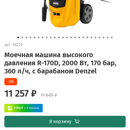
арт.
58229
Моечная машина высокого
давления R-170D, 2000 Вт, 170 бар,
360 л/ч, с барабаном Denzel
-3%
11 257 ₽
11 605 ₽
2 954 ₽
x 4
платежа
В корзину