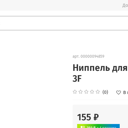
До
арт.
00000094859
Ниппель для 
3F
(0)
В
155 ₽