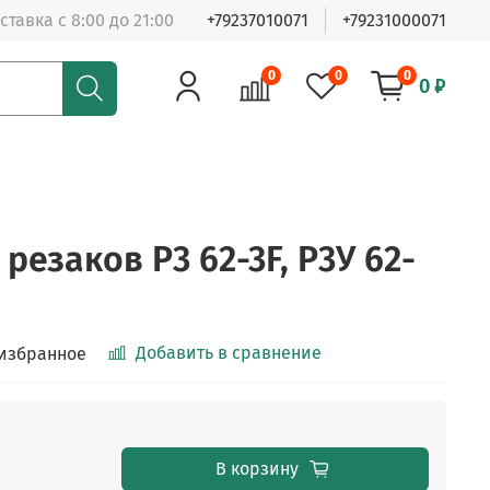
ставка с 8:00 до 21:00
+79237010071
+79231000071
0
0
0
0 ₽
резаков Р3 62-3F, Р3У 62-
Добавить в сравнение
 избранное
В корзину