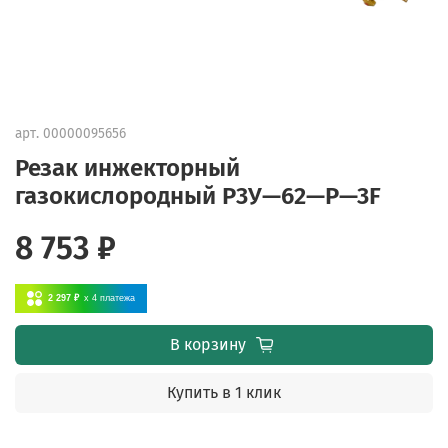
арт.
00000095656
Резак инжекторный
газокислородный P3У—62—Р—3F
8 753 ₽
2 297 ₽
x 4
платежа
В корзину
Купить в 1 клик