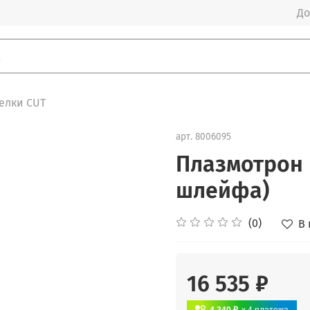
До
елки CUT
арт.
8006095
Плазмотрон 
шлейфа)
(0)
В
16 535 ₽