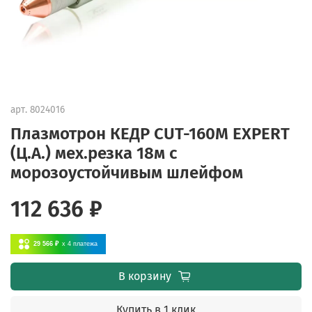
арт.
8024016
Плазмотрон КЕДР CUT-160M EXPERT
(Ц.А.) мех.резка 18м c
морозоустойчивым шлейфом
112 636 ₽
29 566 ₽
x 4
платежа
В корзину
Купить в 1 клик