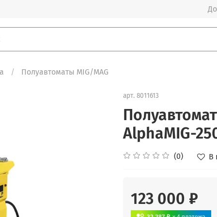
До
а
Полуавтоматы MIG/MAG
арт.
8011613
Полуавтомат
AlphaMIG-250
(0)
В
123 000 ₽