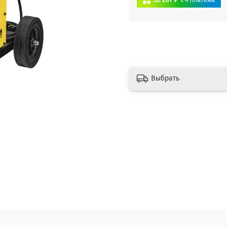
32 287 ₽
x 4
платежа
Выбрать