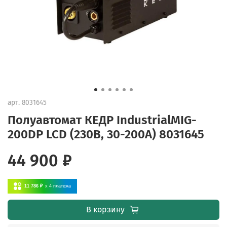
арт.
8031645
Полуавтомат КЕДР IndustrialMIG-
200DP LCD (230В, 30-200А) 8031645
44 900 ₽
11 786 ₽
x 4
платежа
В корзину