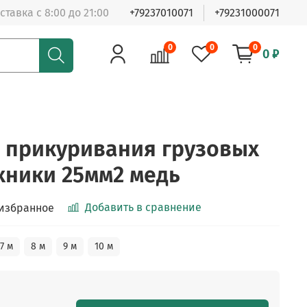
ставка с 8:00 до 21:00
+79237010071
+79231000071
0
0
0
0 ₽
 прикуривания грузовых
ехники 25мм2 медь
Добавить в сравнение
 избранное
7 м
8 м
9 м
10 м