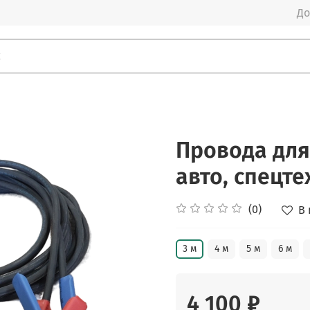
До
Провода для
авто, спецт
(0)
В
3 м
4 м
5 м
6 м
4 100 ₽