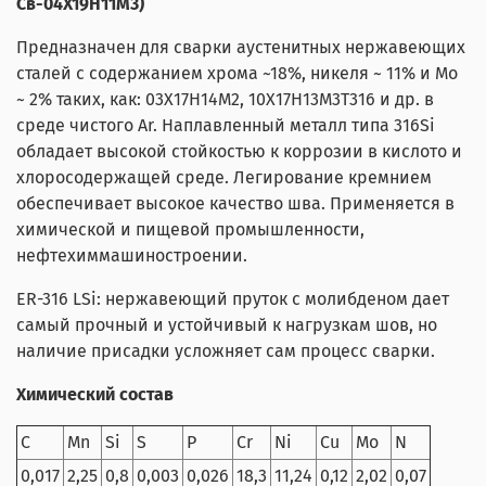
Св-04X19Н11М3)
Предназначен для сварки аустенитных нержавеющих
сталей c содержанием хрома ~18%, никеля ~ 11% и Mo
~ 2% таких, как: 03Х17Н14М2, 10Х17Н13М3Т316 и др. в
среде чистого Ar. Наплавленный металл типа 316Si
обладает высокой стойкостью к коррозии в кислото и
хлоросодержащей среде. Легирование кремнием
обеспечивает высокое качество шва. Применяется в
химической и пищевой промышленности,
нефтехиммашиностроении.
ER-316 LSi: нержавеющий пруток с молибденом дает
самый прочный и устойчивый к нагрузкам шов, но
наличие присадки усложняет сам процесс сварки.
Химический состав
C
Mn
Si
S
P
Cr
Ni
Cu
Mo
N
0,017
2,25
0,8
0,003
0,026
18,3
11,24
0,12
2,02
0,07