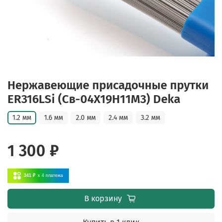
Нержавеющие присадочные прутки
ER316LSi (Св-04X19Н11М3) Deka
1.2 мм
1.6 мм
2.0 мм
2.4 мм
3.2 мм
1 300 ₽
341 ₽
x 4
платежа
В корзину