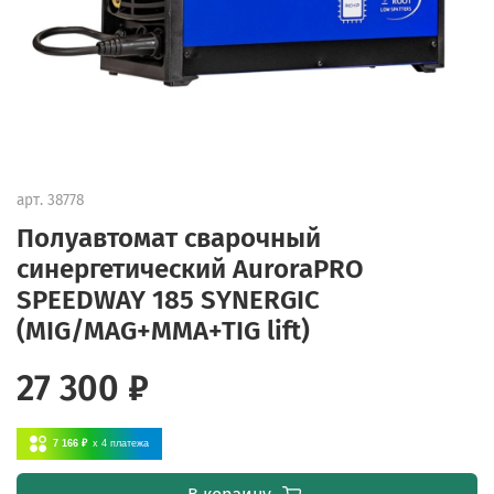
арт.
38778
Полуавтомат сварочный
синергетический AuroraPRO
SPEEDWAY 185 SYNERGIC
(MIG/MAG+MMA+TIG lift)
27 300 ₽
7 166 ₽
x 4
платежа