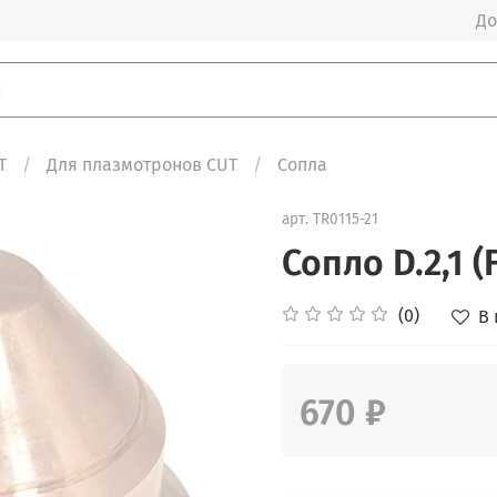
До
T
Для плазмотронов CUT
Сопла
арт.
TR0115-21
Сопло D.2,1 (
(0)
В
670 ₽