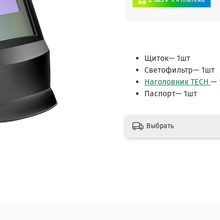
2 365 ₽
x 4
платежа
Щиток— 1шт
Светофильтр— 1шт
Наголовник TECH
— 
Паспорт— 1шт
Выбрать