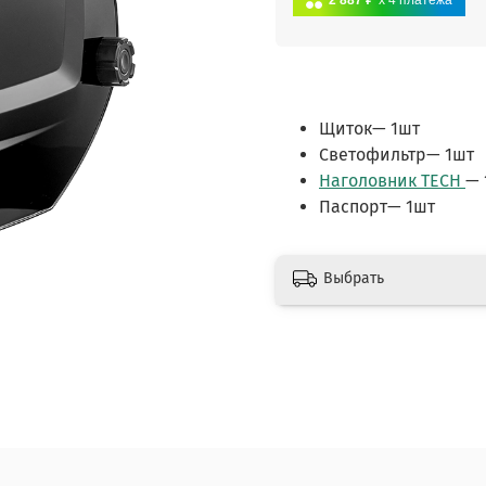
2 887 ₽
x 4
платежа
Щиток— 1шт
Светофильтр— 1шт
Наголовник TECH
— 
Паспорт— 1шт
Выбрать