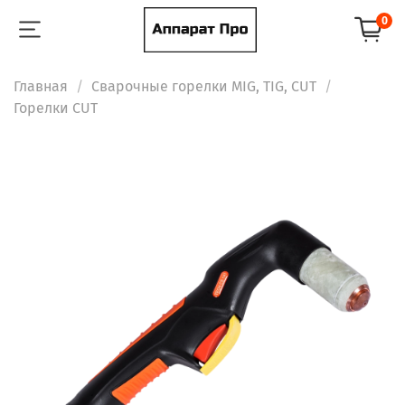
0
Главная
Сварочные горелки MIG, TIG, CUT
Горелки CUT