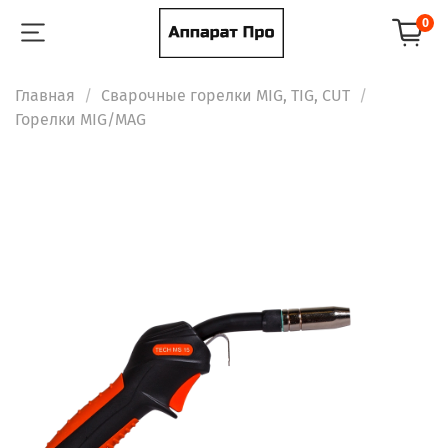
0
Главная
Сварочные горелки MIG, TIG, CUT
Горелки MIG/MAG