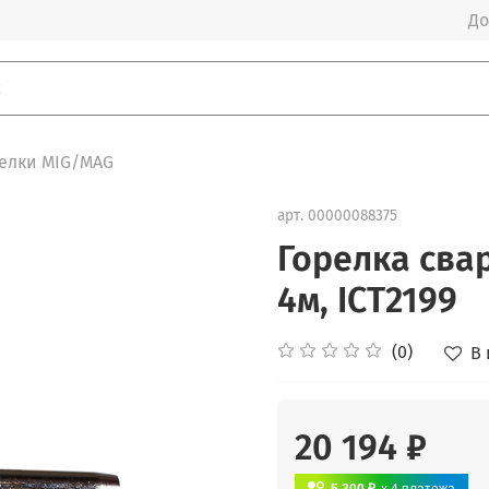
До
елки MIG/MAG
арт.
00000088375
Горелка сва
4м, ICT2199
(0)
В
20 194 ₽