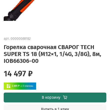
арт.
00000088182
Горелка сварочная СВАРОГ TECH
SUPER TS 18 (M12×1, 1/4G, 3/8G), 8м,
IOB66306-00
14 497 ₽
3 805 ₽
x 4
платежа
В корзину
Купить в 1 клик