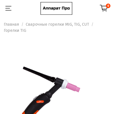
0
Главная
Сварочные горелки MIG, TIG, CUT
Горелки TIG