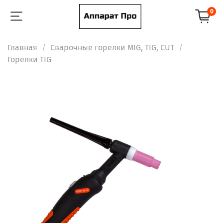
0
Главная
Сварочные горелки MIG, TIG, CUT
Горелки TIG