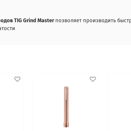
родов
TIG Grind Master
позволяет производить быст
атости