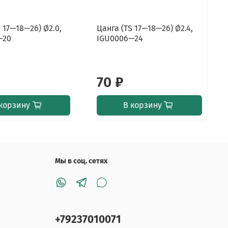
 17—18—26) Ø2.0,
Цанга (TS 17—18—26) Ø2.4,
—20
IGU0006—24
70 ₽
корзину
В корзину
Мы в соц. сетях
+79237010071