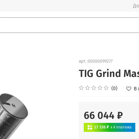
До
арт.
00000099277
TIG Grind Ma
(0)
В
66 044 ₽
17 336 ₽
x 4
платежа