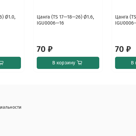
) Ø1.0,
Цанга (TS 17—18—26) Ø1.6,
Цанга (TS
IGU0006—16
IGU0006
70 ₽
70 ₽
В корзину
В 
иальности