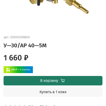
арт.
00000098849
У—30/АР 40—5М
1 660 ₽
435 ₽
x 4
платежа
В корзину
Купить в 1 клик