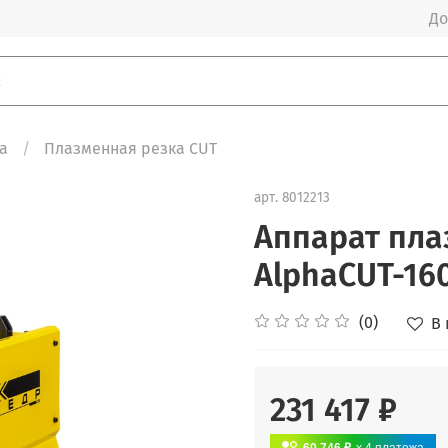
До
а
Плазменная резка CUT
арт.
8012213
Аппарат пла
AlphaCUT-160
(0)
В
231 417 ₽