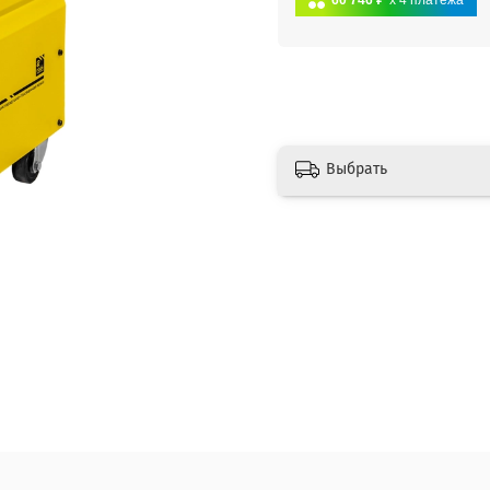
60 746 ₽
x 4
платежа
Выбрать