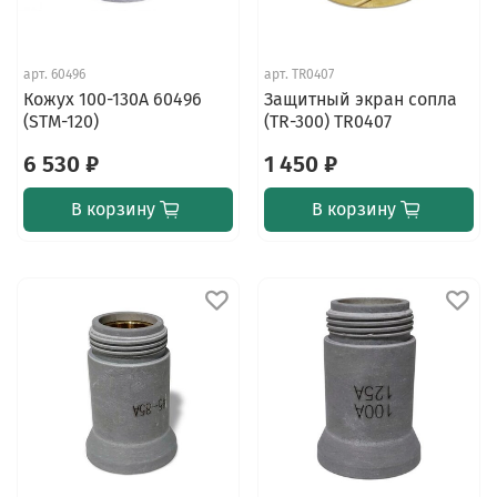
арт.
60496
арт.
TR0407
Кожух 100-130А 60496
Защитный экран сопла
(STM-120)
(TR-300) TR0407
6 530 ₽
1 450 ₽
В корзину
В корзину