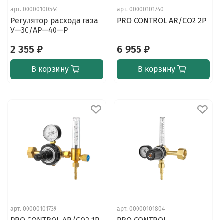
арт.
00000100544
арт.
00000101740
Регулятор расхода газа
PRO CONTROL AR/CO2 2Р
У—30/АР—40—Р
2 355 ₽
6 955 ₽
В корзину
В корзину
арт.
00000101739
арт.
00000101804
PRO CONTROL AR/CO2 1Р
PRO CONTROL