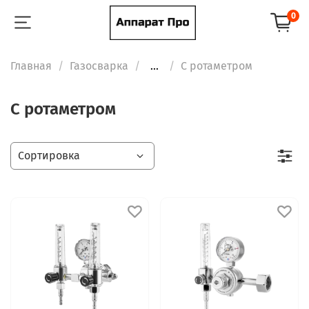
0
Главная
Газосварка
...
С ротаметром
С ротаметром