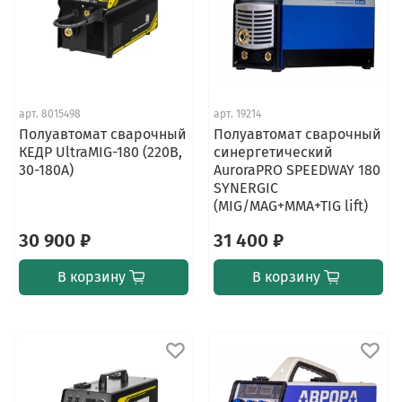
арт.
8015498
арт.
19214
Полуавтомат сварочный
Полуавтомат сварочный
КЕДР UltraMIG-180 (220В,
синергетический
30-180А)
AuroraPRO SPEEDWAY 180
SYNERGIC
(MIG/MAG+MMA+TIG lift)
30 900 ₽
31 400 ₽
В корзину
В корзину