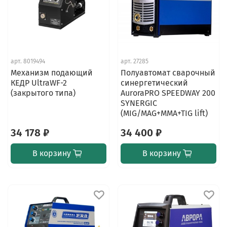
арт.
8019494
арт.
27285
Механизм подающий
Полуавтомат сварочный
КЕДР UltraWF-2
синергетический
(закрытого типа)
AuroraPRO SPEEDWAY 200
SYNERGIC
(MIG/MAG+MMA+TIG lift)
34 178 ₽
34 400 ₽
В корзину
В корзину