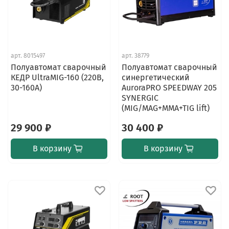
арт.
8015497
арт.
38779
Полуавтомат сварочный
Полуавтомат сварочный
КЕДР UltraMIG-160 (220В,
синергетический
30-160А)
AuroraPRO SPEEDWAY 205
SYNERGIC
(MIG/MAG+MMA+TIG lift)
29 900 ₽
30 400 ₽
В корзину
В корзину