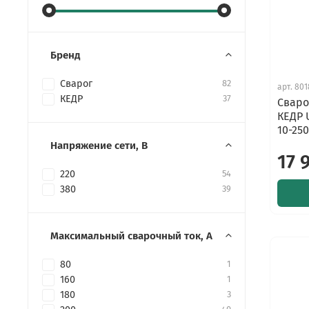
Бренд
Сварог
82
арт.
801
КЕДР
37
Сваро
КЕДР 
10-250
Напряжение сети, В
17 
220
54
380
39
Максимальный сварочный ток, А
80
1
160
1
180
3