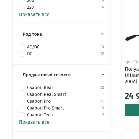
200
40
220
14
Показать все
Род тока
AC/DC
10
DC
12
арт.
802
Полуа
Продуктовый сегмент
Ultra
200А)
Сварог: Real
32
24 
Сварог: Real Smart
1
Сварог: Pro
11
Сварог: Pro Smart
6
Сварог: Tech
9
Показать все