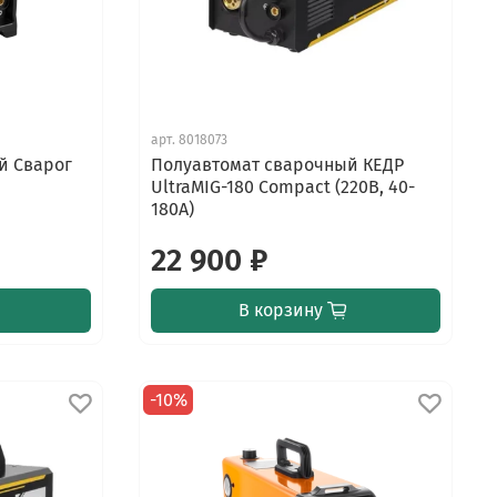
арт.
8018073
й Сварог
Полуавтомат сварочный КЕДР
UltraMIG-180 Compact (220В, 40-
180А)
22 900 ₽
В корзину
-10%