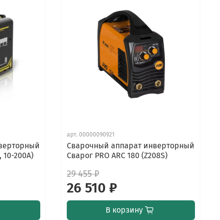
арт.
00000090921
нверторный
Сварочный аппарат инверторный
, 10-200А)
Сварог PRO ARC 180 (Z208S)
29 455 ₽
26 510 ₽
В корзину