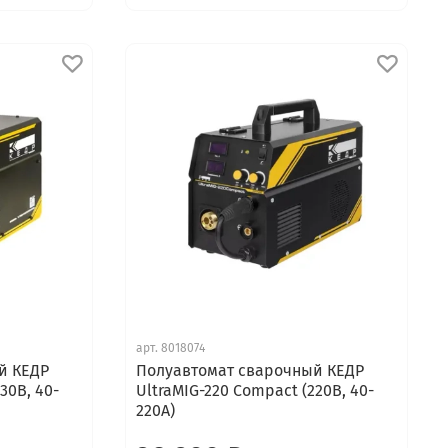
арт.
8018074
й КЕДР
Полуавтомат сварочный КЕДР
30В, 40-
UltraMIG-220 Compact (220В, 40-
220А)