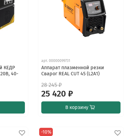
арт.
00000099731
й КЕДР
Аппарат плазменной резки
20В, 40-
Сварог REAL CUT 45 (L2А1)
28 245 ₽
25 420 ₽
В корзину
-10%