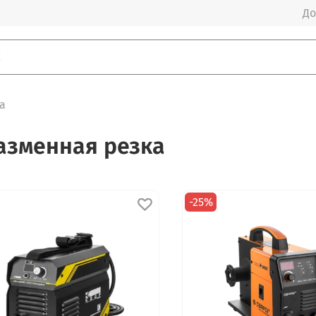
До
а
азменная резка
-25%