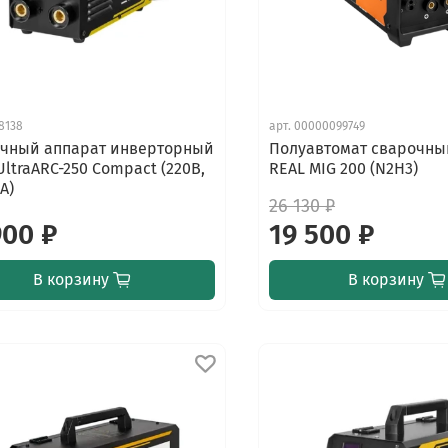
8138
арт.
00000099749
чный аппарат инверторный
Полуавтомат сварочны
UltraARC-250 Compact (220В,
REAL MIG 200 (N2H3)
А)
26 130 ₽
900 ₽
19 500 ₽
В корзину
В корзину