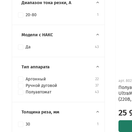
Диапазон тока резки, А
20-80
1
Модели с НAKC
Да
43
Тип аппарата
Аргонный
22
арт.
802
Ручной дуговой
37
Полуа
Полуавтомат
43
Ultra
(220В,
25 
Толщина реза, мм
30
1