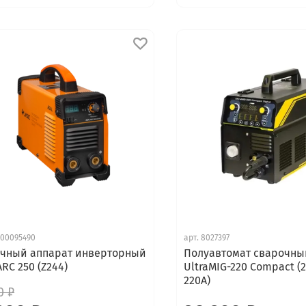
00095490
арт.
8027397
чный аппарат инверторный
Полуавтомат сварочны
RC 250 (Z244)
UltraMIG-220 Compact (2
220А)
0 ₽