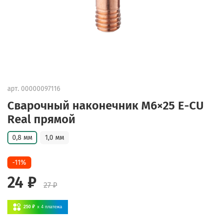
арт.
00000097116
Сварочный наконечник M6×25 E-CU
Real прямой
0,8 мм
1,0 мм
-11%
24 ₽
27 ₽
250 ₽
x 4
платежа