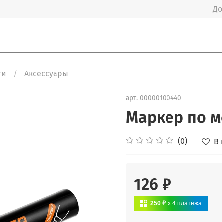
До
ти
Аксессуары
арт.
00000100440
Маркер по м
(0)
В
126 ₽
250 ₽
x 4
платежа