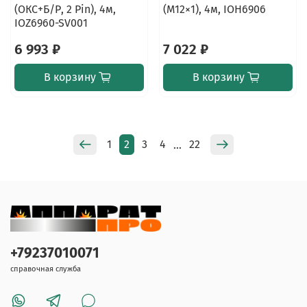
(ОКС+Б/Р, 2 Pin), 4м,
(M12×1), 4м, IOH6906
IOZ6960-SV001
6 993 ₽
7 022 ₽
В корзину
В корзину
1
2
3
4
22
…
+79237010071
справочная служба